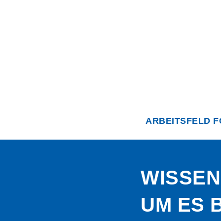
ARBEITSFELD 
WISSEN
UM ES 