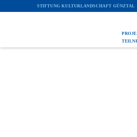
STIFTUNG KULTURLANDSCHAFT GÜNZTAL
Zum
Inhalt
springen
PROJ
TEILN