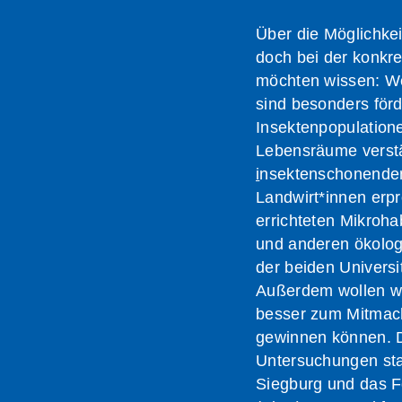
Über die Möglichkei
doch bei der konkr
möchten wissen: W
sind besonders förd
Insektenpopulation
Lebensräume verstä
i
nsektenschonenden
Landwirt*innen erp
errichteten Mikroha
und anderen ökolo
der beiden Univers
Außerdem wollen wi
besser zum Mitmac
gewinnen können. Da
Untersuchungen statt
Siegburg und das F