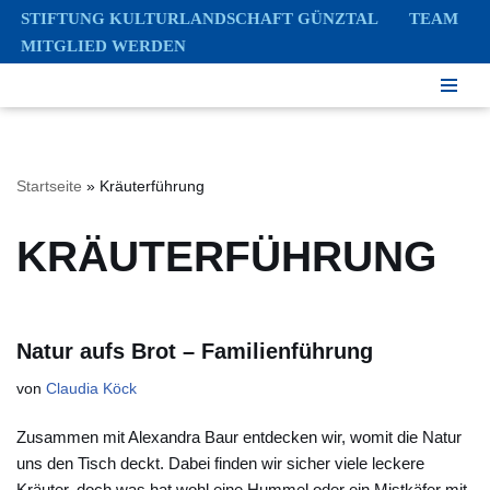
STIFTUNG KULTURLANDSCHAFT GÜNZTAL
TEAM
MITGLIED WERDEN
Zum
Inhalt
springen
Startseite
»
Kräuterführung
KRÄUTERFÜHRUNG
Natur aufs Brot – Familienführung
von
Claudia Köck
Zusammen mit Alexandra Baur entdecken wir, womit die Natur
uns den Tisch deckt. Dabei finden wir sicher viele leckere
Kräuter, doch was hat wohl eine Hummel oder ein Mistkäfer mit