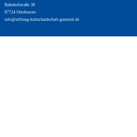
Bahnhofstraße 38
87724 Ottobeuren
info@stiftung-kulturlandschaft-guenztal.de
B
u
n
d
es
m
in
is
te
ri
u
m