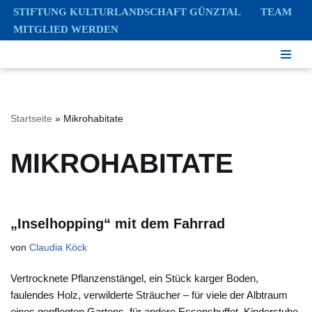
STIFTUNG KULTURLANDSCHAFT GÜNZTAL
TEAM
MITGLIED WERDEN
Zum
Inhalt
springen
Startseite
»
Mikrohabitate
MIKROHABITATE
„Inselhopping“ mit dem Fahrrad
von
Claudia Köck
Vertrocknete Pflanzenstängel, ein Stück karger Boden,
faulendes Holz, verwilderte Sträucher – für viele der Albtraum
eines gepflegten Gartens, für andere Essensbuffet, Kinderstube,