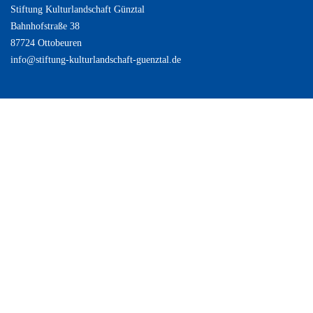
Stiftung Kulturlandschaft Günztal
Bahnhofstraße 38
87724 Ottobeuren
info@stiftung-kulturlandschaft-guenztal.de
B
u
n
d
es
m
in
is
te
ri
u