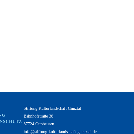
Stiftung Kulturlandschaft Günztal
NG
Bahnhofstraße 38
ENSCHUTZ
87724 Ottobeuren
info@stiftung-kulturlandschaft-guenztal.de