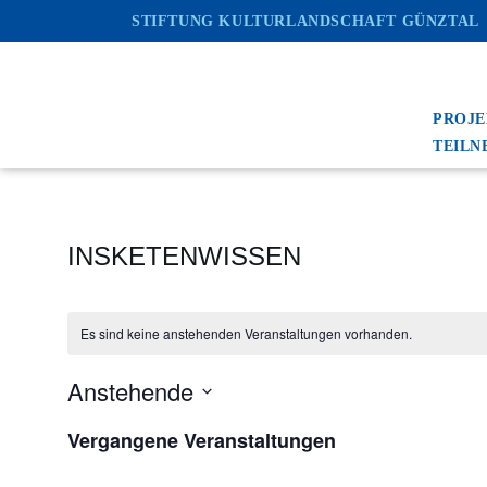
STIFTUNG KULTURLANDSCHAFT GÜNZTAL
Zum
Inhalt
springen
PROJ
TEILN
INSKETENWISSEN
Es sind keine anstehenden Veranstaltungen vorhanden.
Anstehende
Datum
Vergangene Veranstaltungen
wählen.