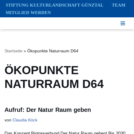
STIFTUNG KULTURLANDSCHAFT GÜNZTAL
TEAM
MITGLIED WERDEN
Zum
Inhalt
springen
Startseite
»
Ökopunkte Naturraum D64
ÖKOPUNKTE
NATURRAUM D64
Aufruf: Der Natur Raum geben
von
Claudia Köck
Das Konzept Biotopverbund Der Natur Raum geben! Bis 2030