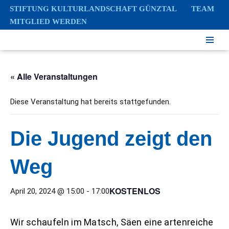
STIFTUNG KULTURLANDSCHAFT GÜNZTAL
TEAM
MITGLIED WERDEN
Zum
Inhalt
springen
« Alle Veranstaltungen
Diese Veranstaltung hat bereits stattgefunden.
Die Jugend zeigt den
Weg
KOSTENLOS
April 20, 2024 @ 15:00
-
17:00
Wir schaufeln im Matsch, Säen eine artenreiche