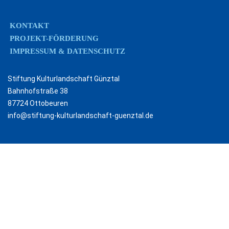
KONTAKT
PROJEKT-FÖRDERUNG
IMPRESSUM & DATENSCHUTZ
Stiftung Kulturlandschaft Günztal
Bahnhofstraße 38
87724 Ottobeuren
info@stiftung-kulturlandschaft-guenztal.de
B
u
n
d
e