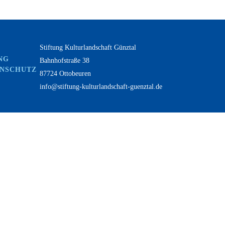
Stiftung Kulturlandschaft Günztal
NG
Bahnhofstraße 38
ENSCHUTZ
87724 Ottobeuren
info@stiftung-kulturlandschaft-guenztal.de