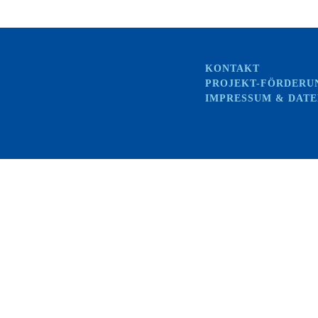
KONTAKT
PROJEKT-FÖRDERU
IMPRESSUM & DAT
B
u
n
d
e
s
m