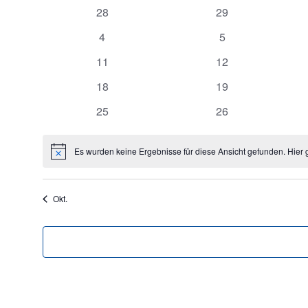
Kalender
0
0
28
29
Veranstaltungen
Veranstaltungen
0
0
von
4
5
Veranstaltungen
Veranstaltungen
0
0
11
12
Veranstaltungen
Veranstaltungen
Veranstaltungen
0
0
18
19
Veranstaltungen
Veranstaltungen
0
0
25
26
Veranstaltungen
Veranstaltungen
Es wurden keine Ergebnisse für diese Ansicht gefunden. Hier 
Hinweis
Okt.