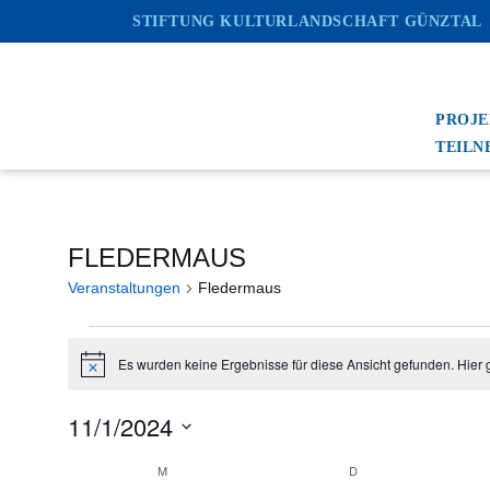
STIFTUNG KULTURLANDSCHAFT GÜNZTAL
Zum
Inhalt
springen
PROJ
TEILN
FLEDERMAUS
Veranstaltungen
Fledermaus
Es wurden keine Ergebnisse für diese Ansicht gefunden. Hier 
Hinweis
11/1/2024
Datum
M
D
wählen.