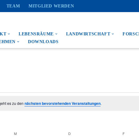
TEAM
MITGLIED WERDEN
EKT
LEBENSRÄUME
LANDWIRTSCHAFT
FORS
EHMEN
DOWNLOADS
geht es zu den
nächsten bevorstehenden Veranstaltungen
.
M
D
F