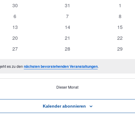
0
0
0
30
31
1
Veranstaltungen
Veranstaltungen
Veranst
0
0
0
6
7
8
Veranstaltungen
Veranstaltungen
Veranst
0
0
0
13
14
15
Veranstaltungen
Veranstaltungen
Veranst
0
0
0
20
21
22
Veranstaltungen
Veranstaltungen
Veranst
0
0
0
27
28
29
Veranstaltungen
Veranstaltungen
Veranst
geht es zu den
nächsten bevorstehenden Veranstaltungen
.
Dieser Monat
Kalender abonnieren