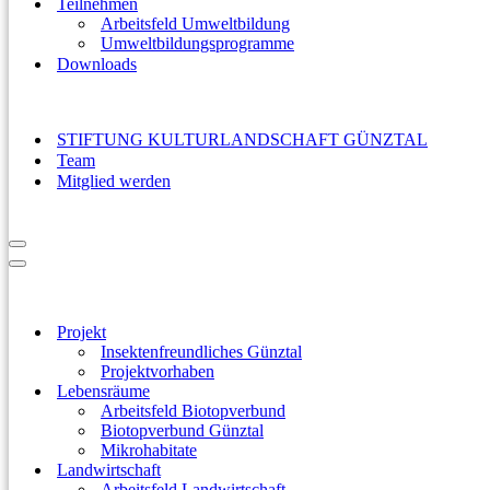
Teilnehmen
Arbeitsfeld Umweltbildung
Umweltbildungsprogramme
Downloads
STIFTUNG KULTURLANDSCHAFT GÜNZTAL
Team
Mitglied werden
Navigationsmenü
Navigationsmenü
Projekt
Insektenfreundliches Günztal
Projektvorhaben
Lebensräume
Arbeitsfeld Biotopverbund
Biotopverbund Günztal
Mikrohabitate
Landwirtschaft
Arbeitsfeld Landwirtschaft