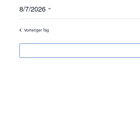
August
8/7/2026
7,
Datum
2026
wählen.
Vorheriger Tag