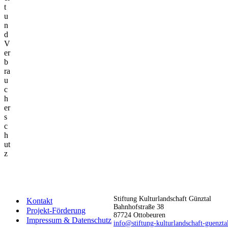
t
u
n
d
V
er
b
ra
u
c
h
er
s
c
h
ut
z
Stiftung Kulturlandschaft Günztal
Kontakt
Bahnhofstraße 38
Projekt-Förderung
87724 Ottobeuren
Impressum & Datenschutz
info@stiftung-kulturlandschaft-guenzta