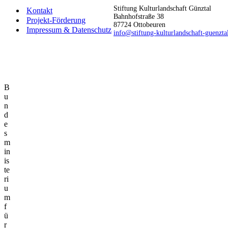
Stiftung Kulturlandschaft Günztal
Kontakt
Bahnhofstraße 38
Projekt-Förderung
87724 Ottobeuren
Impressum & Datenschutz
info@stiftung-kulturlandschaft-guenzta
B
u
n
d
e
s
m
in
is
te
ri
u
m
f
ü
r