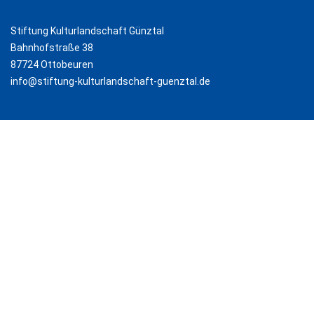
Stiftung Kulturlandschaft Günztal
Bahnhofstraße 38
87724 Ottobeuren
info@stiftung-kulturlandschaft-guenztal.de
B
u
n
d
e
s
m
in
is
t