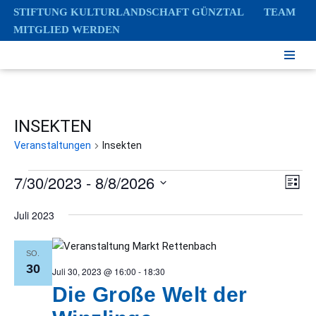
STIFTUNG KULTURLANDSCHAFT GÜNZTAL
TEAM
MITGLIED WERDEN
Zum
Inhalt
springen
INSEKTEN
Veranstaltungen
Insekten
7/30/2023
 - 
8/8/2026
Ver
Ans
Liste
Ans
Datum
Nav
Juli 2023
Nav
wählen.
SO.
30
Juli 30, 2023 @ 16:00
-
18:30
Die Große Welt der