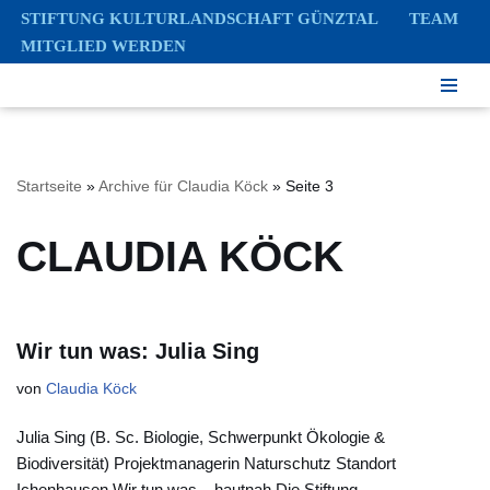
STIFTUNG KULTURLANDSCHAFT GÜNZTAL
TEAM
MITGLIED WERDEN
Zum
Inhalt
springen
Startseite
»
Archive für Claudia Köck
»
Seite 3
CLAUDIA KÖCK
Wir tun was: Julia Sing
von
Claudia Köck
Julia Sing (B. Sc. Biologie, Schwerpunkt Ökologie &
Biodiversität) Projektmanagerin Naturschutz Standort
Ichenhausen Wir tun was – hautnah Die Stiftung