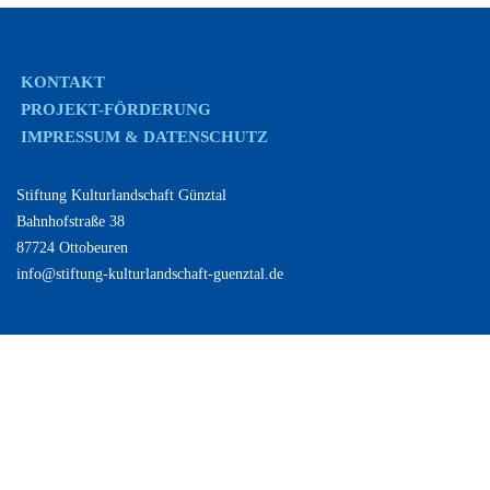
KONTAKT
PROJEKT-FÖRDERUNG
IMPRESSUM & DATENSCHUTZ
Stiftung Kulturlandschaft Günztal
Bahnhofstraße 38
87724 Ottobeuren
info@stiftung-kulturlandschaft-guenztal.de
Bundesministerium für Umwelt,
Bundesamt
Bayerischer
Naturschutz, nukleare Sicherheit und
für
Naturschutz
Verbraucherschutz
Naturschutz
fonds