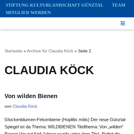
STIFTUNG KULTURLANDSCHAFT GÜNZTAL
TEAM
MITGLIED WERDEN
Zum
Inhalt
springen
Startseite
»
Archive für Claudia Köck
»
Seite 2
CLAUDIA KÖCK
Von wilden Bienen
von
Claudia Köck
Glockenblumen-Felsenbiene (Hoplitis mitis) Der neue Günztal-
Spiegel ist da Thema: WILDBIENEN Titelthema: Von „wilden“
Bienen Vor gut fünf Jahren wurde unter dem Titel „Rettet die