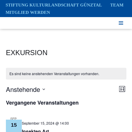
STIFTUNG KULTURLANDSCHAFT GÜNZTAL
TEAM
MITGLIED WERDEN
Zum
Inhalt
springen
EXKURSION
Es sind keine anstehenden Veranstaltungen vorhanden.
Anstehende
Ver
Ans
Liste
Ans
Datum
Nav
Vergangene Veranstaltungen
Nav
wählen.
SEP.
September 15, 2024 @ 14:00
15
Insekten Art